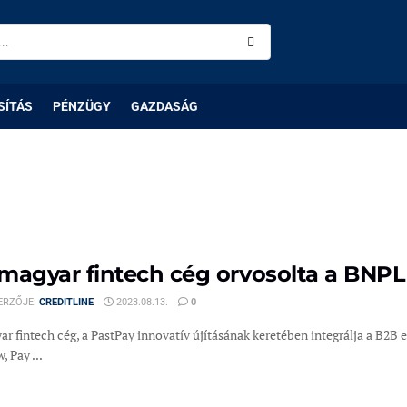
SÍTÁS
PÉNZÜGY
GAZDASÁG
magyar fintech cég orvosolta a BNPL
ERZŐJE:
CREDITLINE
2023.08.13.
0
ar fintech cég, a PastPay innovatív újításának keretében integrálja a B2
 Pay ...