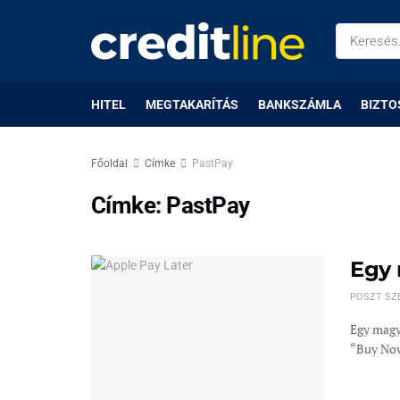
HITEL
MEGTAKARÍTÁS
BANKSZÁMLA
BIZTO
Főoldal
Címke
PastPay
Címke:
PastPay
Egy 
POSZT SZ
Egy magy
“Buy Now,