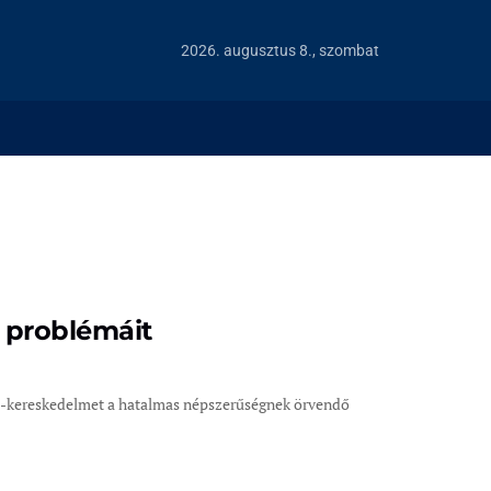
2026. augusztus 8., szombat
 problémáit
B e-kereskedelmet a hatalmas népszerűségnek örvendő