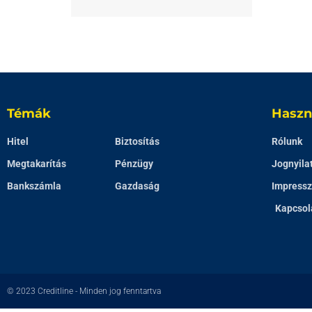
Témák
Haszn
Hitel
Biztosítás
Rólunk
Megtakarítás
Pénzügy
Jognyila
Bankszámla
Gazdaság
Impress
Kapcsol
© 2023
Creditline
- Minden jog fenntartva