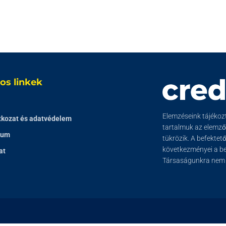
os linkek
Elemzéseink tájékozta
tkozat és adatvédelem
tartalmuk az elemz
zum
tükrözik. A befektet
következményei a bef
at
Társaságunkra nem t