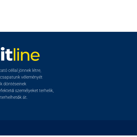
tó céllal jönnek létre,
őcsapatunk véleményét
ők döntéseinek
ektető személyeket terhelik,
erhelhetők át.