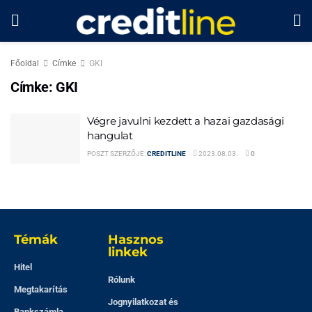
Főoldal
Címke
GKI
Címke:
GKI
Végre javulni kezdett a hazai gazdasági
hangulat
POSZT SZERZŐJE:
CREDITLINE
2023.08.03.
0
Témák
Hasznos
linkek
Hitel
Rólunk
Megtakarítás
Jognyilatkozat és
Bankszámla