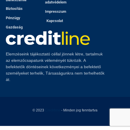
adatvédelem
Biztosítás
Impresszum
Pénzügy
Kapcsolat
Gazdaság
Elemzéseink tájékoztató céllal jönnek létre, tartalmuk
az elemzőcsapatunk véleményét tükrözik. A
befektetők döntéseinek következményei a befektető
személyeket terhelik, Társaságunkra nem terhelhetők
át.
© 2023
Creditline
- Minden jog fenntartva