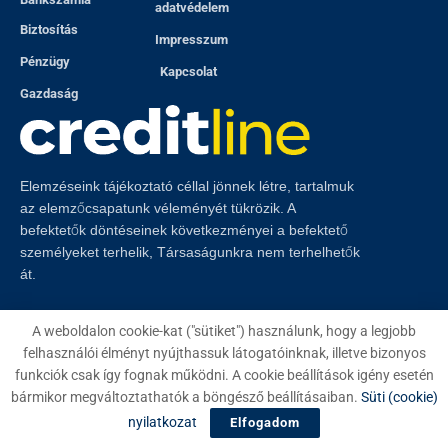
adatvédelem
Biztosítás
Impresszum
Pénzügy
Kapcsolat
Gazdaság
Elemzéseink tájékoztató céllal jönnek létre, tartalmuk
az elemzőcsapatunk véleményét tükrözik. A
befektetők döntéseinek következményei a befektető
személyeket terhelik, Társaságunkra nem terhelhetők
át.
A weboldalon cookie-kat ("sütiket") használunk, hogy a legjobb
felhasználói élményt nyújthassuk látogatóinknak, illetve bizonyos
funkciók csak így fognak működni. A cookie beállítások igény esetén
© 2023
Creditline
- Minden jog fenntartva
bármikor megváltoztathatók a böngésző beállításaiban.
Süti (cookie)
nyilatkozat
Elfogadom