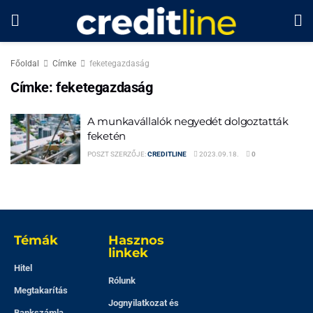
Főoldal
Címke
feketegazdaság
Címke:
feketegazdaság
A munkavállalók negyedét dolgoztatták
feketén
POSZT SZERZŐJE:
CREDITLINE
2023.09.18.
0
Témák
Hasznos
linkek
Hitel
Rólunk
Megtakarítás
Jognyilatkozat és
Bankszámla