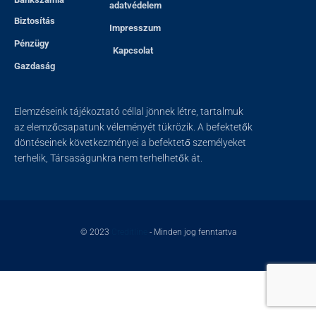
adatvédelem
Biztosítás
Impresszum
Pénzügy
Kapcsolat
Gazdaság
Elemzéseink tájékoztató céllal jönnek létre, tartalmuk
az elemzőcsapatunk véleményét tükrözik. A befektetők
döntéseinek következményei a befektető személyeket
terhelik, Társaságunkra nem terhelhetők át.
© 2023
Creditline
- Minden jog fenntartva