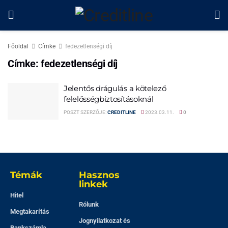
Főoldal
Címke
fedezetlenségi díj
Címke:
fedezetlenségi díj
Jelentős drágulás a kötelező
felelősségbiztosításoknál
POSZT SZERZŐJE:
CREDITLINE
2023.03.11.
0
Témák
Hasznos
linkek
Hitel
Rólunk
Megtakarítás
Jognyilatkozat és
Bankszámla