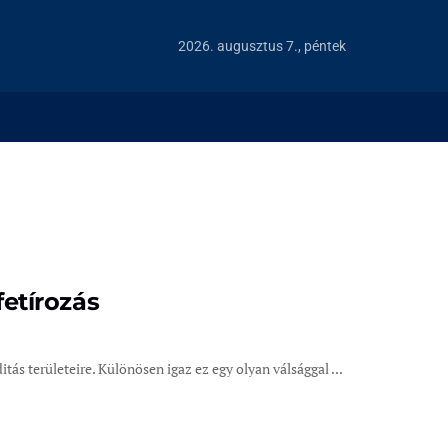
2026. augusztus 7., péntek
fetírozás
itás területeire. Különösen igaz ez egy olyan válsággal ...