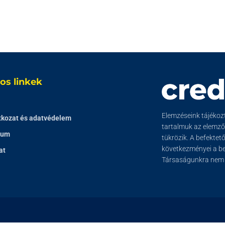
os linkek
Elemzéseink tájékozta
tkozat és adatvédelem
tartalmuk az elemz
zum
tükrözik. A befektet
következményei a bef
at
Társaságunkra nem t