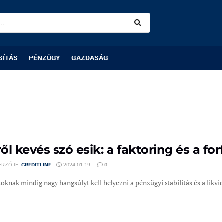
SÍTÁS
PÉNZÜGY
GAZDASÁG
ől kevés szó esik: a faktoring és a for
ERZŐJE:
CREDITLINE
2024.01.19.
0
toknak mindig nagy hangsúlyt kell helyezni a pénzügyi stabilitás és a likvid