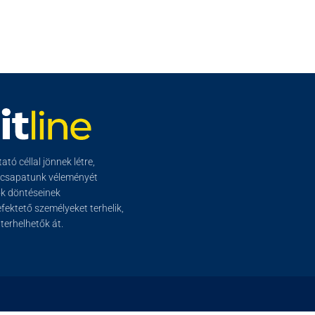
tó céllal jönnek létre,
őcsapatunk véleményét
ők döntéseinek
ektető személyeket terhelik,
erhelhetők át.