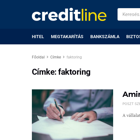
HITEL
MEGTAKARÍTÁS
BANKSZÁMLA
BIZTO
Főoldal
Címke
faktoring
Címke:
faktoring
Amir
POSZT SZ
A vállala