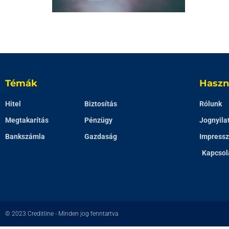
Témák
Haszn
Hitel
Biztosítás
Rólunk
Megtakarítás
Pénzügy
Jognyila
Bankszámla
Gazdaság
Impress
Kapcsol
© 2023
Creditline
- Minden jog fenntartva