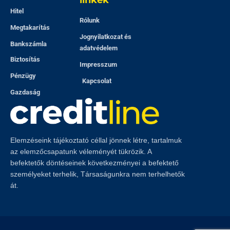
linkek
Hitel
Rólunk
Megtakarítás
Jognyilatkozat és
Bankszámla
adatvédelem
Biztosítás
Impresszum
Pénzügy
Kapcsolat
Gazdaság
Elemzéseink tájékoztató céllal jönnek létre, tartalmuk
az elemzőcsapatunk véleményét tükrözik. A
befektetők döntéseinek következményei a befektető
személyeket terhelik, Társaságunkra nem terhelhetők
át.