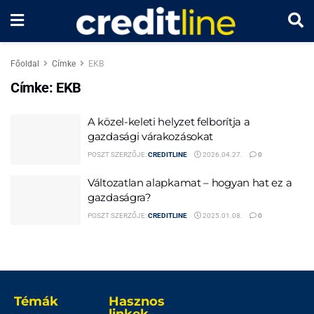
Főoldal
Címke
EKB
Címke:
EKB
A közel-keleti helyzet felborítja a
gazdasági várakozásokat
POSZT SZERZŐJE:
CREDITLINE
2026.04.27.
0
Változatlan alapkamat – hogyan hat ez a
gazdaságra?
POSZT SZERZŐJE:
CREDITLINE
2025.01.08.
0
Témák
Hasznos