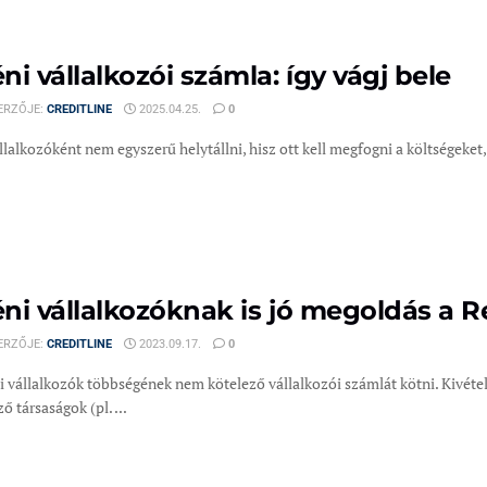
ni vállalkozói számla: így vágj bele
ERZŐJE:
CREDITLINE
2025.04.25.
0
lalkozóként nem egyszerű helytállni, hisz ott kell megfogni a költségeket, 
ni vállalkozóknak is jó megoldás a R
ERZŐJE:
CREDITLINE
2023.09.17.
0
 vállalkozók többségének nem kötelező vállalkozói számlát kötni. Kivételt
ő társaságok (pl. ...