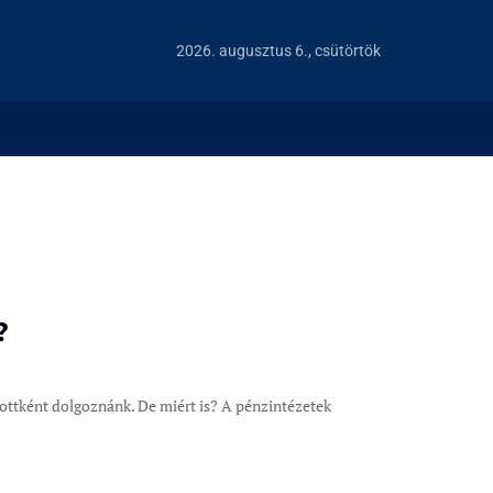
2026. augusztus 6., csütörtök
?
ottként dolgoznánk. De miért is? A pénzintézetek