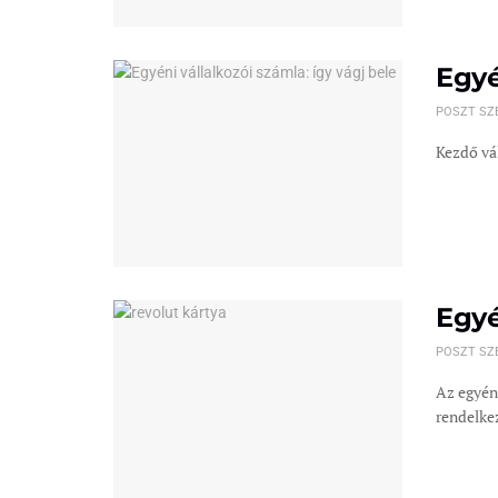
Egyé
POSZT SZ
Kezdő vál
Egyé
POSZT SZ
Az egyéni
rendelkez