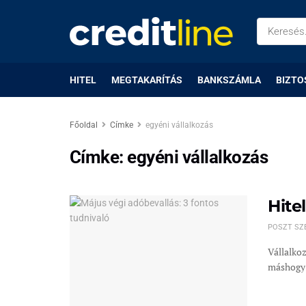
HITEL
MEGTAKARÍTÁS
BANKSZÁMLA
BIZTO
Főoldal
Címke
egyéni vállalkozás
Címke:
egyéni vállalkozás
Hite
POSZT SZ
Vállalko
máshogy k