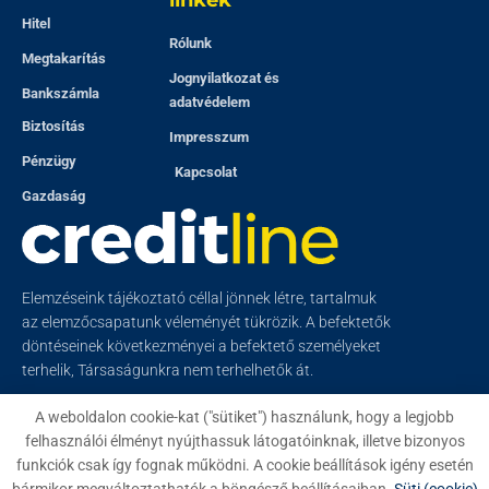
linkek
Hitel
Rólunk
Megtakarítás
Jognyilatkozat és
Bankszámla
adatvédelem
Biztosítás
Impresszum
Pénzügy
Kapcsolat
Gazdaság
Elemzéseink tájékoztató céllal jönnek létre, tartalmuk
az elemzőcsapatunk véleményét tükrözik. A befektetők
döntéseinek következményei a befektető személyeket
terhelik, Társaságunkra nem terhelhetők át.
A weboldalon cookie-kat ("sütiket") használunk, hogy a legjobb
felhasználói élményt nyújthassuk látogatóinknak, illetve bizonyos
funkciók csak így fognak működni. A cookie beállítások igény esetén
© 2023
Creditline
- Minden jog fenntartva