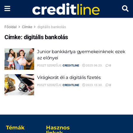
Főoldal
Címke
digitális bankolás
Címke:
digitális bankolás
Junior bankkártya gyermekeinknek: ezek
az előnyei
POSZT SZERZŐJE:
CREDITLINE
2025.06.23.
0
Virágkorát éli a digitális fizetés
POSZT SZERZŐJE:
CREDITLINE
2023.10.30.
0
Témák
Hasznos