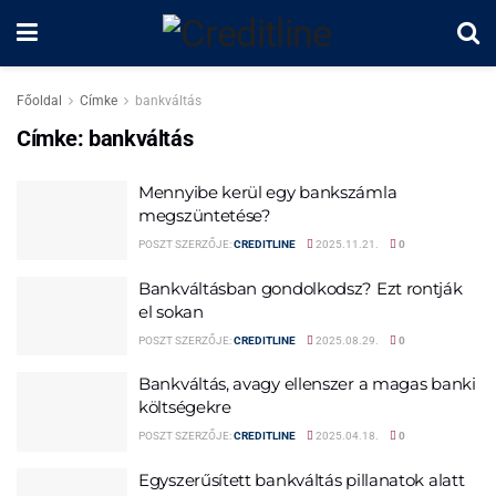
Főoldal
Címke
bankváltás
Címke:
bankváltás
Mennyibe kerül egy bankszámla
megszüntetése?
POSZT SZERZŐJE:
CREDITLINE
2025.11.21.
0
Bankváltásban gondolkodsz? Ezt rontják
el sokan
POSZT SZERZŐJE:
CREDITLINE
2025.08.29.
0
Bankváltás, avagy ellenszer a magas banki
költségekre
POSZT SZERZŐJE:
CREDITLINE
2025.04.18.
0
Egyszerűsített bankváltás pillanatok alatt