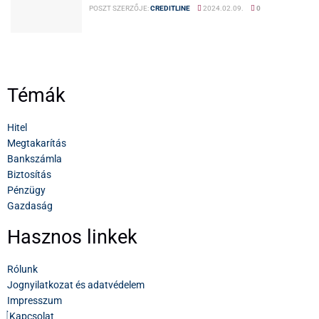
POSZT SZERZŐJE:
CREDITLINE
2024.02.09.
0
Témák
Hitel
Megtakarítás
Bankszámla
Biztosítás
Pénzügy
Gazdaság
Hasznos linkek
Rólunk
Jognyilatkozat és adatvédelem
Impresszum
Kapcsolat