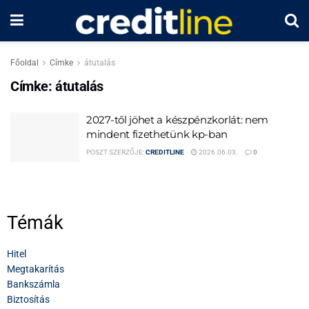
Főoldal
Címke
átutalás
Címke:
átutalás
2027-től jöhet a készpénzkorlát: nem
mindent fizethetünk kp-ban
POSZT SZERZŐJE:
CREDITLINE
2026.06.03.
0
Témák
Hitel
Megtakarítás
Bankszámla
Biztosítás