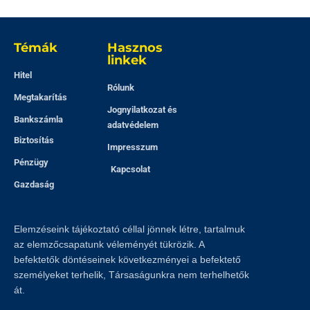
Témák
Hasznos
linkek
Hitel
Rólunk
Megtakarítás
Jognyilatkozat és
Bankszámla
adatvédelem
Biztosítás
Impresszum
Pénzügy
Kapcsolat
Gazdaság
Elemzéseink tájékoztató céllal jönnek létre, tartalmuk
az elemzőcsapatunk véleményét tükrözik. A
befektetők döntéseinek következményei a befektető
személyeket terhelik, Társaságunkra nem terhelhetők
át.