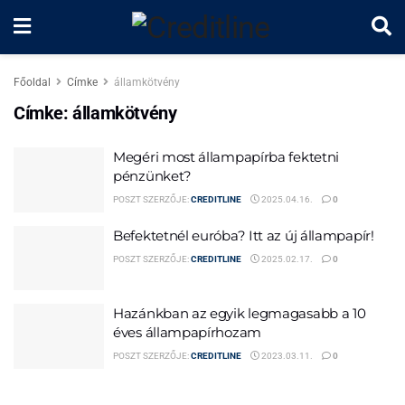
Főoldal
Címke
államkötvény
Címke:
államkötvény
Megéri most állampapírba fektetni
pénzünket?
POSZT SZERZŐJE:
CREDITLINE
2025.04.16.
0
Befektetnél euróba? Itt az új állampapír!
POSZT SZERZŐJE:
CREDITLINE
2025.02.17.
0
Hazánkban az egyik legmagasabb a 10
éves állampapírhozam
POSZT SZERZŐJE:
CREDITLINE
2023.03.11.
0