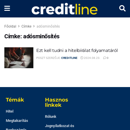
Főoldal
Címke
adósminősítés
Címke:
adósminősítés
Ezt kell tudni a hitelbírálat folyamatáról
POSZT SZERZŐJE:
CREDITLINE
2024.08.23.
0
Témák
Hasznos
linkek
Hitel
Rólunk
Megtakarítás
Jognyilatkozat és
Bankszámla