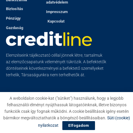
adatvédelem
Biztosítás
Impresszum
Pénzügy
Kapcsolat
Gazdaság
Elemzéseink tájékoztató céllal jönnek létre, tartalmuk
az elemzőcsapatunk véleményét tükrözik. A befektetők
döntéseinek következményei a befektető személyeket
terhelik, Társaságunkra nem terhelhetők át.
A weboldalon cookie-kat ("sütiket") használunk, hogy a legjobb
felhasználói élményt nyújthassuk látogatóinknak, illetve bizonyos
© 2023
Creditline
- Minden jog fenntartva
funkciók csak így fognak működni. A cookie beállítások igény esetén
bármikor megváltoztathatók a böngésző beállításaiban.
Süti (cookie)
nyilatkozat
Elfogadom