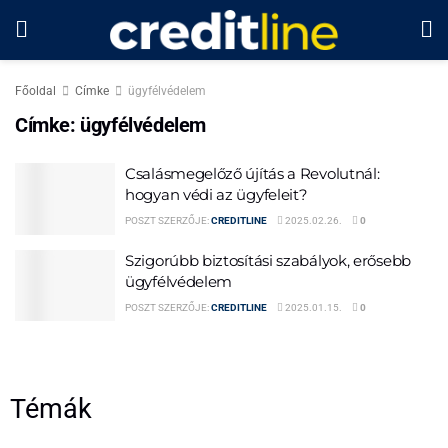
Főoldal
Címke
ügyfélvédelem
Címke:
ügyfélvédelem
Csalásmegelőző újítás a Revolutnál:
hogyan védi az ügyfeleit?
POSZT SZERZŐJE:
CREDITLINE
2025.02.26.
0
Szigorúbb biztosítási szabályok, erősebb
ügyfélvédelem
POSZT SZERZŐJE:
CREDITLINE
2025.01.15.
0
Témák