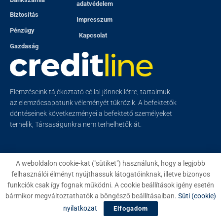
adatvédelem
Biztosítás
Impresszum
Pénzügy
Kapcsolat
Gazdaság
Elemzéseink tájékoztató céllal jönnek létre, tartalmuk
az elemzőcsapatunk véleményét tükrözik. A befektetők
döntéseinek következményei a befektető személyeket
terhelik, Társaságunkra nem terhelhetők át.
A weboldalon cookie-kat ("sütiket") használunk, hogy a legjobb
felhasználói élményt nyújthassuk látogatóinknak, illetve bizonyos
© 2023
Creditline
- Minden jog fenntartva
funkciók csak így fognak működni. A cookie beállítások igény esetén
bármikor megváltoztathatók a böngésző beállításaiban.
Süti (cookie)
nyilatkozat
Elfogadom