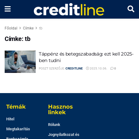
Főoldal
Címke
tb
Címke:
tb
Táppénz és betegszabadság: ezt kell 2025-
ben tudni
POSZT SZERZŐJE:
CREDITLINE
2025.10.06.
0
Témák
Hasznos
linkek
Hitel
Rólunk
Megtakarítás
Jognyilatkozat és
Bankszámla