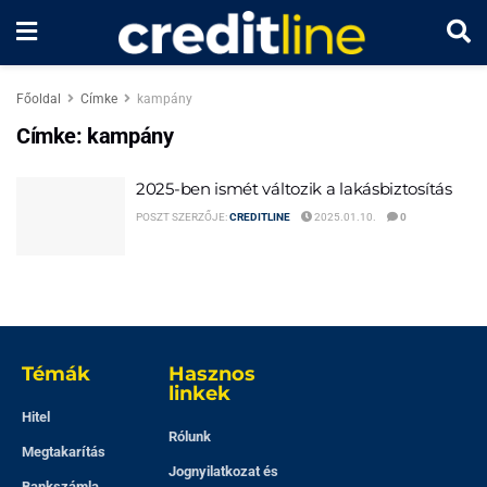
Főoldal
Címke
kampány
Címke:
kampány
2025-ben ismét változik a lakásbiztosítás
POSZT SZERZŐJE:
CREDITLINE
2025.01.10.
0
Témák
Hasznos
linkek
Hitel
Rólunk
Megtakarítás
Jognyilatkozat és
Bankszámla