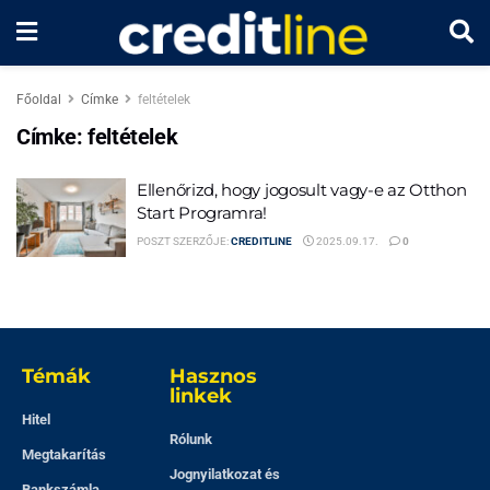
Főoldal
Címke
feltételek
Címke:
feltételek
Ellenőrizd, hogy jogosult vagy-e az Otthon
Start Programra!
POSZT SZERZŐJE:
CREDITLINE
2025.09.17.
0
Témák
Hasznos
linkek
Hitel
Rólunk
Megtakarítás
Jognyilatkozat és
Bankszámla