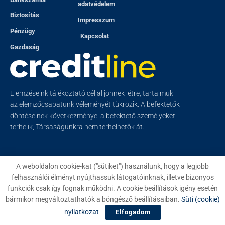
adatvédelem
Biztosítás
Impresszum
Pénzügy
Kapcsolat
Gazdaság
Elemzéseink tájékoztató céllal jönnek létre, tartalmuk
az elemzőcsapatunk véleményét tükrözik. A befektetők
döntéseinek következményei a befektető személyeket
terhelik, Társaságunkra nem terhelhetők át.
A weboldalon cookie-kat ("sütiket") használunk, hogy a legjobb
felhasználói élményt nyújthassuk látogatóinknak, illetve bizonyos
© 2023
Creditline
- Minden jog fenntartva
funkciók csak így fognak működni. A cookie beállítások igény esetén
bármikor megváltoztathatók a böngésző beállításaiban.
Süti (cookie)
nyilatkozat
Elfogadom