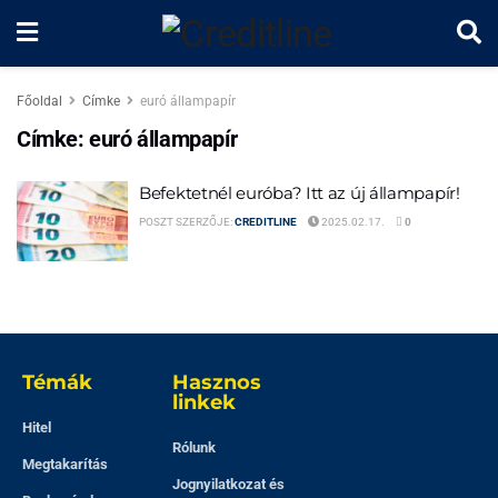
Főoldal
Címke
euró állampapír
Címke:
euró állampapír
Befektetnél euróba? Itt az új állampapír!
POSZT SZERZŐJE:
CREDITLINE
2025.02.17.
0
Témák
Hasznos
linkek
Hitel
Rólunk
Megtakarítás
Jognyilatkozat és