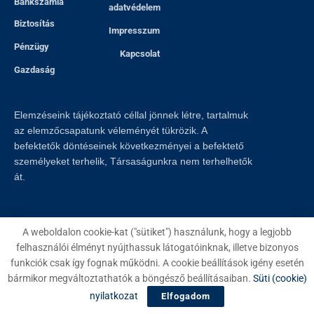
Bankszámla
adatvédelem
Biztosítás
Impresszum
Pénzügy
Kapcsolat
Gazdaság
Elemzéseink tájékoztató céllal jönnek létre, tartalmuk
az elemzőcsapatunk véleményét tükrözik. A
befektetők döntéseinek következményei a befektető
személyeket terhelik, Társaságunkra nem terhelhetők
át.
A weboldalon cookie-kat ("sütiket") használunk, hogy a legjobb
felhasználói élményt nyújthassuk látogatóinknak, illetve bizonyos
© 2023
Creditline
- Minden jog fenntartva
funkciók csak így fognak működni. A cookie beállítások igény esetén
bármikor megváltoztathatók a böngésző beállításaiban.
Süti (cookie)
nyilatkozat
Elfogadom