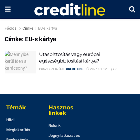
Főoldal
Címke
EU-s kártya
Címke:
EU-s kártya
Utasbiztosítás vagy európai
egészségbiztosítási kártya?
POSZT SZERZŐJE:
CREDITLINE
2026.01.12.
0
Témák
Hasznos
linkek
Hitel
Rólunk
Megtakarítás
Jognyilatkozat és
Bankszámla