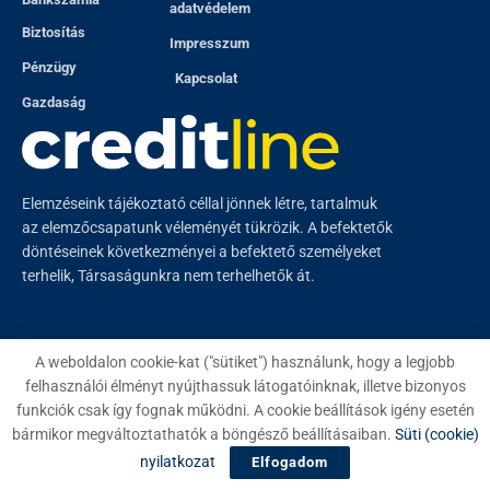
adatvédelem
Biztosítás
Impresszum
Pénzügy
Kapcsolat
Gazdaság
Elemzéseink tájékoztató céllal jönnek létre, tartalmuk
az elemzőcsapatunk véleményét tükrözik. A befektetők
döntéseinek következményei a befektető személyeket
terhelik, Társaságunkra nem terhelhetők át.
A weboldalon cookie-kat ("sütiket") használunk, hogy a legjobb
felhasználói élményt nyújthassuk látogatóinknak, illetve bizonyos
© 2023
Creditline
- Minden jog fenntartva
funkciók csak így fognak működni. A cookie beállítások igény esetén
bármikor megváltoztathatók a böngésző beállításaiban.
Süti (cookie)
nyilatkozat
Elfogadom