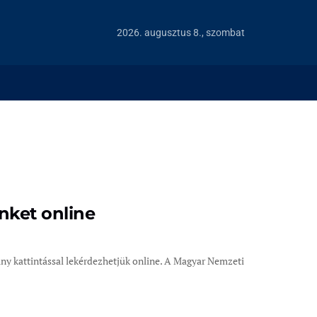
2026. augusztus 8., szombat
nket online
y kattintással lekérdezhetjük online. A Magyar Nemzeti