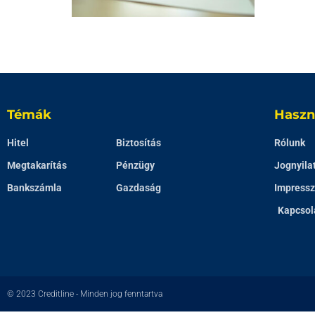
Témák
Haszn
Hitel
Biztosítás
Rólunk
Megtakarítás
Pénzügy
Jognyila
Bankszámla
Gazdaság
Impress
Kapcsol
© 2023
Creditline
- Minden jog fenntartva