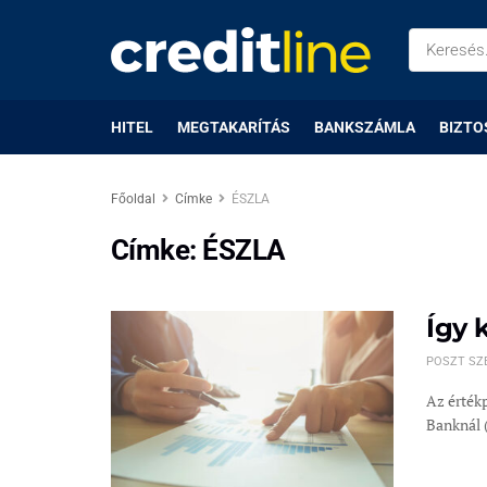
HITEL
MEGTAKARÍTÁS
BANKSZÁMLA
BIZTO
Főoldal
Címke
ÉSZLA
Címke:
ÉSZLA
Így 
POSZT SZ
Az érték
Banknál (