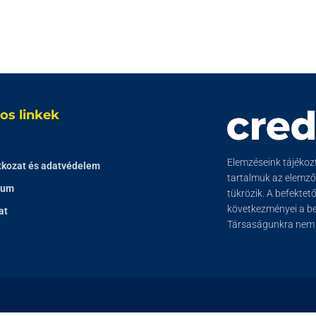
os linkek
Elemzéseink tájékozta
tkozat és adatvédelem
tartalmuk az elemz
zum
tükrözik. A befektet
következményei a bef
at
Társaságunkra nem t