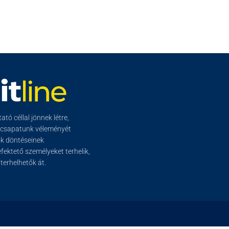
tó céllal jönnek létre,
őcsapatunk véleményét
ők döntéseinek
ektető személyeket terhelik,
erhelhetők át.