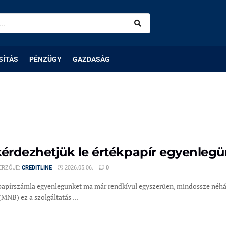
SÍTÁS
PÉNZÜGY
GAZDASÁG
kérdezhetjük le értékpapír egyenlegü
ERZŐJE:
CREDITLINE
2026.05.06.
0
papírszámla egyenlegünket ma már rendkívül egyszerűen, mindössze néhán
MNB) ez a szolgáltatás ...