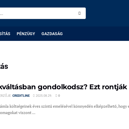
SÍTÁS
PÉNZÜGY
GAZDASÁG
tás
váltásban gondolkodsz? Ezt rontják 
ERZŐJE:
CREDITLINE
2025.08.29.
0
ámla költségeinek éves szintű emelésével könnyedén elképzelhető, hogy 
omagokat viszont ...