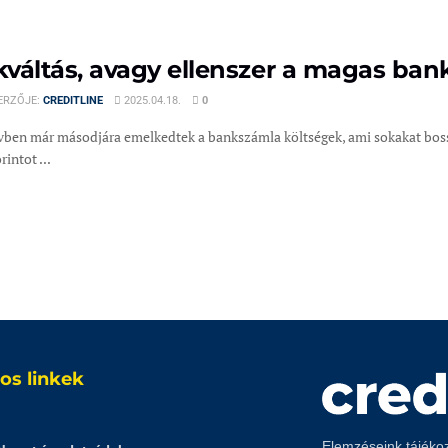
váltás, avagy ellenszer a magas bank
ERZŐJE:
CREDITLINE
2025.04.18.
0
évben már másodjára emelkedtek a bankszámla költségek, ami sokakat boss
rintot ...
os linkek
Elemzéseink tájékozt