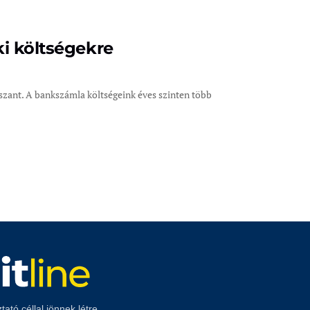
i költségekre
zant. A bankszámla költségeink éves szinten több
ató céllal jönnek létre,