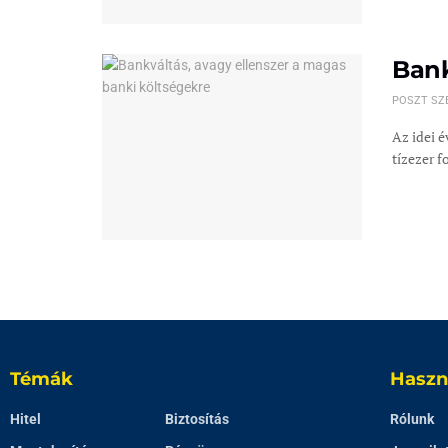
Bank
POSZT SZ
Az idei 
tízezer fo
Témák
Haszn
Hitel
Biztosítás
Rólunk