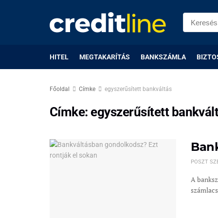
HITEL
MEGTAKARÍTÁS
BANKSZÁMLA
BIZTO
Főoldal
Címke
egyszerűsített bankváltás
Címke:
egyszerűsített bankvál
Bank
POSZT SZ
A banksz
számlacs