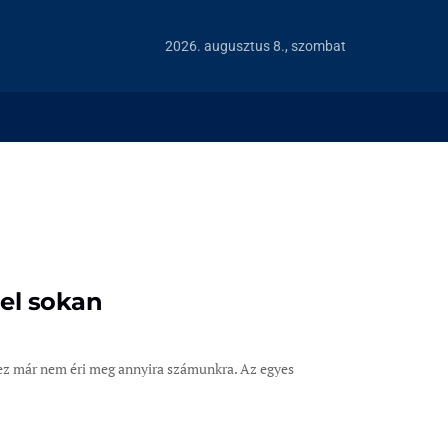
2026. augusztus 8., szombat
el sokan
ez már nem éri meg annyira számunkra. Az egyes