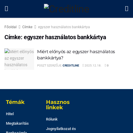
Főoldal
Címke
egyszer használatos bankkártya
Címke:
egyszer használatos bankkártya
Miért előnyös az egyszer használatos
bankkártya?
POSZT SZERZŐJE:
CREDITLINE
2025.12.18.
0
Témák
Hasznos
linkek
Hitel
Rólunk
Megtakarítás
Jognyilatkozat és
Bankszámla