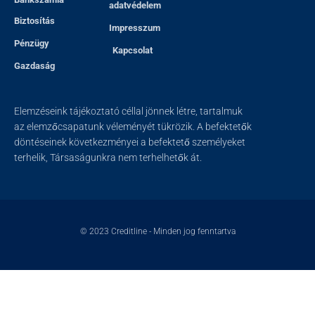
adatvédelem
Biztosítás
Impresszum
Pénzügy
Kapcsolat
Gazdaság
Elemzéseink tájékoztató céllal jönnek létre, tartalmuk
az elemzőcsapatunk véleményét tükrözik. A befektetők
döntéseinek következményei a befektető személyeket
terhelik, Társaságunkra nem terhelhetők át.
© 2023
Creditline
- Minden jog fenntartva