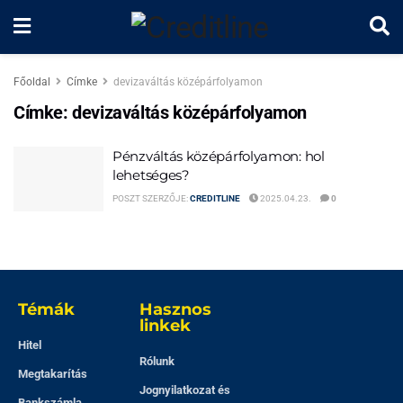
Főoldal
Címke
devizaváltás középárfolyamon
Címke:
devizaváltás középárfolyamon
Pénzváltás középárfolyamon: hol
lehetséges?
POSZT SZERZŐJE:
CREDITLINE
2025.04.23.
0
Témák
Hasznos
linkek
Hitel
Rólunk
Megtakarítás
Jognyilatkozat és
Bankszámla