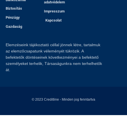
adatvédelem
Biztosítás
Impresszum
Pénzügy
Kapcsolat
Gazdaság
Elemzéseink tájékoztató céllal jönnek létre, tartalmuk
az elemzőcsapatunk véleményét tükrözik. A
befektetők döntéseinek következményei a befektető
személyeket terhelik, Társaságunkra nem terhelhetők
át.
© 2023
Creditline
- Minden jog fenntartva