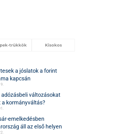
ppek-trükkök
Kisokos
tesek a jóslatok a forint
yama kapcsán
19.
 adózásbeli változásokat
 a kormányváltás?
01.
ásár-emelkedésben
ország áll az első helyen
22.