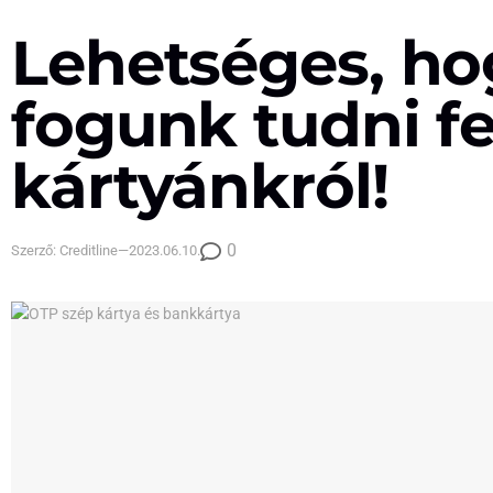
Lehetséges, hog
fogunk tudni f
kártyánkról!
0
Szerző:
Creditline
—
2023.06.10.