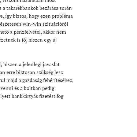
és a takarékbankok bezárása során
e, így biztos, hogy ezen probléma
mészetesen win-win szituációról
hető a pénzfelvétel, akkor nem
ézetnek is jó, hiszen egy új
 hiszen a jelenlegi javaslat
an erre biztosan szükség lesz
ul majd a gazdaság fehérítéséhez,
lvenni és a boltban pedig
lyett bankkártyás fizetést fog