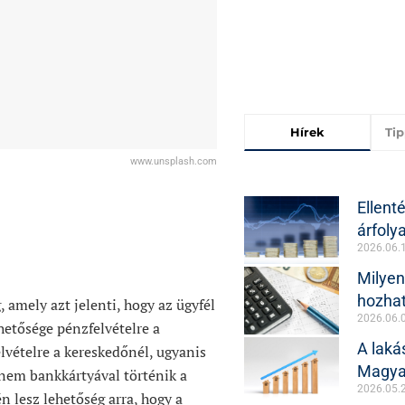
Hírek
Ti
www.unsplash.com
Ellenté
árfol
2026.06.
Milyen
hozhat
 amely azt jelenti, hogy az ügyfél
2026.06.
hetősége pénzfelvételre a
A lak
lvételre a kereskedőnél, ugyanis
Magyar
 nem bankkártyával történik a
2026.05.
én lesz lehetőség arra, hogy a