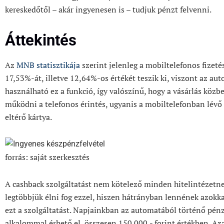
kereskedőtől – akár ingyenesen is – tudjuk pénzt felvenni.
Áttekintés
Az
MNB statisztikája
szerint jelenleg a mobiltelefonos fizet
17,53%-át, illetve 12,64%-os értékét teszik ki, viszont az a
használható ez a funkció, így valószínű, hogy a vásárlás közb
működni a telefonos érintés, ugyanis a mobiltelefonban lévő 
eltérő kártya.
forrás: saját szerkesztés
A cashback szolgáltatást nem kötelező minden hitelintézetne
legtöbbjük élni fog ezzel, hiszen hátrányban lennének azokk
ezt a szolgáltatást. Napjainkban az automatából történő pé
alkalommal érhető el, összesen 150.000,- forint értékben. Az