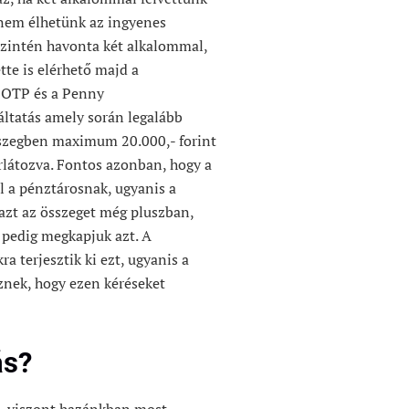
 nem élhetünk az ingyenes
 szintén havonta két alkalommal,
tte is elérhető majd a
z OTP és a Penny
ltatás amely során legalább
összegben maximum 20.000,- forint
rlátozva. Fontos azonban, hogy a
ll a pénztárosnak, ugyanis a
i azt az összeget még pluszban,
 pedig megkapjuk azt. A
a terjesztik ki ezt, ugyanis a
nek, hogy ezen kéréseket
ás?
n, viszont hazánkban most