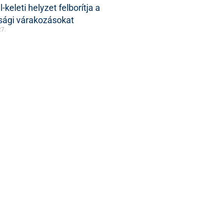
-keleti helyzet felborítja a
sági várakozásokat
27.