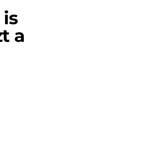
is
t a