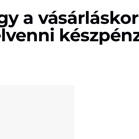
y a vásárláskor 
elvenni készpénz