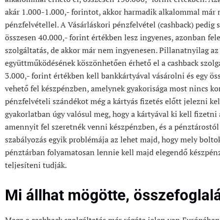
akár 1.000-1.000,- forintot, akkor harmadik alkalommal már
pénzfelvétellel. A Vásárláskori pénzfelvétel (cashback) pedig
összesen 40.000,- forint értékben lesz ingyenes, azonban fele
szolgáltatás, de akkor már nem ingyenesen. Pillanatnyilag a
együttműködésének köszönhetően érhető el a cashback szolgá
3.000,- forint értékben kell bankkártyával vásárolni és egy 
vehető fel készpénzben, amelynek gyakorisága most nincs ko
pénzfelvételi szándékot még a kártyás fizetés előtt jelezni ke
gyakorlatban úgy valósul meg, hogy a kártyával ki kell fizetn
amennyit fel szeretnék venni készpénzben, és a pénztárostól
szabályozás egyik problémája az lehet majd, hogy mely boltokr
pénztárban folyamatosan lennie kell majd elegendő készpénz
teljesíteni tudják.
Mi állhat mögötte, összefoglal
Maga a cashback szolgáltatás már régóta jelen van Európába