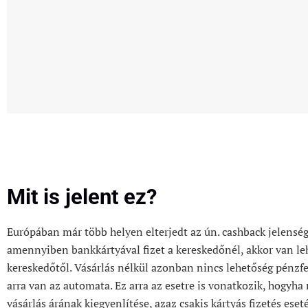
Mit is jelent ez?
Európában már több helyen elterjedt az ún. cashback jelenség,
amennyiben bankkártyával fizet a kereskedőnél, akkor van le
kereskedőtől. Vásárlás nélkül azonban nincs lehetőség pénzfe
arra van az automata. Ez arra az esetre is vonatkozik, hogyha
vásárlás árának kiegyenlítése, azaz csakis kártyás fizetés eset