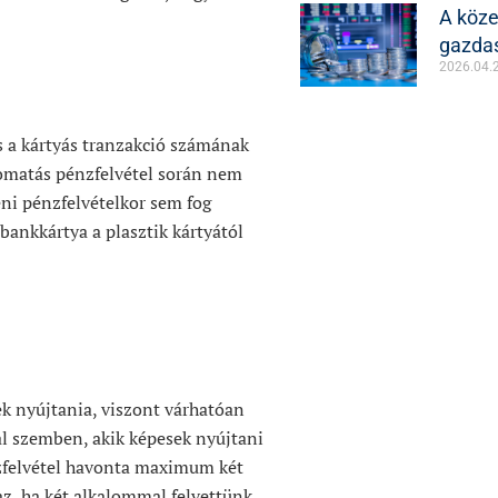
A közel
gazda
2026.04.
és a kártyás tranzakció számának
utomatás pénzfelvétel során nem
eni pénzfelvételkor sem fog
bankkártya a plasztik kártyától
k nyújtania, viszont várhatóan
al szemben, akik képesek nyújtani
nzfelvétel havonta maximum két
az, ha két alkalommal felvettünk