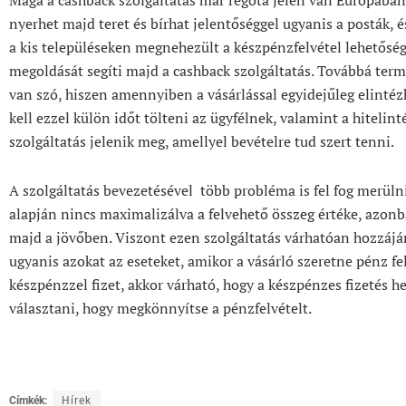
nyerhet majd teret és bírhat jelentőséggel ugyanis a posták, 
a kis településeken megnehezült a készpénzfelvétel lehetőség
megoldását segíti majd a cashback szolgáltatás. Továbbá ter
van szó, hiszen amennyiben a vásárlással egyidejűleg elintéz
kell ezzel külön időt tölteni az ügyfélnek, valamint a hitelint
szolgáltatás jelenik meg, amellyel bevételre tud szert tenni.
A szolgáltatás bevezetésével több probléma is fel fog merülni,
alapján nincs maximalizálva a felvehető összeg értéke, azonb
majd a jövőben. Viszont ezen szolgáltatás várhatóan hozzájár
ugyanis azokat az eseteket, amikor a vásárló szeretne pénz fe
készpénzzel fizet, akkor várható, hogy a készpénzes fizetés he
választani, hogy megkönnyítse a pénzfelvételt.
Címkék:
Hírek