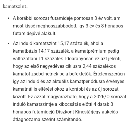
kamatszint.
A korábbi sorozat futamideje pontosan 3 év volt, ami
most kissé meghosszabbodott, így 3 év és 8 hónapos
futamidejűvé alakult.
Az induló kamatszint 15,17 százalék, ahol a
kamatbázis 14,17 százalék, a kamatprémium pedig
változatlanul 1 százalék. Időarányosan ez azt jelenti,
hogy az első negyedéves ciklusra 2,44 százalékos
kamatot zsebelhetnek be a befektetők. Értelemszerűen
így az induló és az aktuális kamatperiódusra érvényes
kamatnál is eltérést okoz a korábbi és az új sorozat
között. Ez azzal magyarázható, hogy a 2026/O sorozat
induló kamatszintje a kibocsátás előtti 4 darab 3
hónapos futamidejű Diszkont Kincstárjegy aukciós
átlaghozama szerint számítandó.