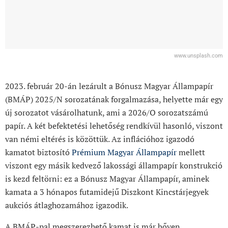
www.unsplash.com
2023. február 20-án lezárult a Bónusz Magyar Állampapír
(BMÁP) 2025/N sorozatának forgalmazása, helyette már egy
új sorozatot vásárolhatunk, ami a 2026/O sorozatszámú
papír. A két befektetési lehetőség rendkívül hasonló, viszont
van némi eltérés is közöttük. Az inflációhoz igazodó
kamatot biztosító
Prémium Magyar Állampapír
mellett
viszont egy másik kedvező lakossági állampapír konstrukció
is kezd feltörni: ez a Bónusz Magyar Állampapír, aminek
kamata a 3 hónapos futamidejű Diszkont Kincstárjegyek
aukciós átlaghozamához igazodik.
A BMÁP-pal megszerezhető kamat is már bőven