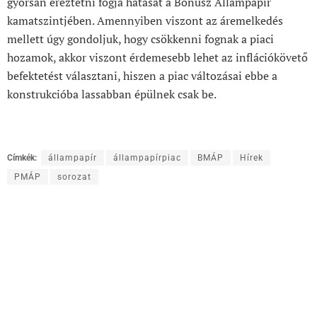
gyorsan éreztetni fogja hatását a Bónusz Állampapír
kamatszintjében. Amennyiben viszont az áremelkedés
mellett úgy gondoljuk, hogy csökkenni fognak a piaci
hozamok, akkor viszont érdemesebb lehet az inflációkövető
befektetést választani, hiszen a piac változásai ebbe a
konstrukcióba lassabban épülnek csak be.
Címkék:
állampapír
állampapírpiac
BMÁP
Hírek
PMÁP
sorozat