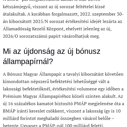
kétszámjegyű, viszont az új sorozat feltételei kissé
átalakultak. A korábban forgalmazott, 2022. szeptember 30-
án kibocsátott 2025/N sorozat értékesítési idejét lezárta az
Államadósság Kezelő Központ, ehelyett jelenleg az új,
2026/O sorozatszámú papírt vásárolhatjuk meg.
Mi az újdonság az új bónusz
állampapírnál?
A Bónusz Magyar Állampapír a tavalyi kibocsátást követően
kimondottan népszerű befektetési lehetőséggé vált a
lakossági befektetőknél, értékesítési volumene egy időben a
Prémium Magyar Állampapíréhoz közeli szinten alakult. Az
új 16 százalékos kamatot biztosító PMÁP megjelenése óta a
BMÁP iránti kereslet csökkent, viszont a lakosság így is 10
milliárd forintot meghaladó összegben vásárol belőle –
hetente. Ugyanez a PMÁP-nál 100 milliárd feletti.