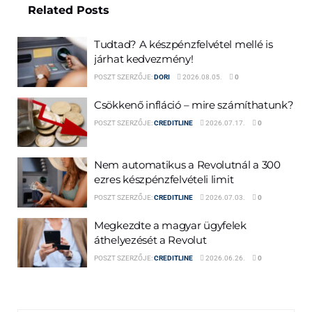
Related
Posts
Tudtad? A készpénzfelvétel mellé is
járhat kedvezmény!
POSZT SZERZŐJE:
DORI
2026.08.05.
0
Csökkenő infláció – mire számíthatunk?
POSZT SZERZŐJE:
CREDITLINE
2026.07.17.
0
Nem automatikus a Revolutnál a 300
ezres készpénzfelvételi limit
POSZT SZERZŐJE:
CREDITLINE
2026.07.03.
0
Megkezdte a magyar ügyfelek
áthelyezését a Revolut
POSZT SZERZŐJE:
CREDITLINE
2026.06.26.
0