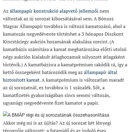
Az
állampapír konstrukció alapvető jellemzői
nem
változtak az új sorozat kibocsátásával sem. A Bónusz
Magyar Állampapír továbbra is változó kamatozású, ahol a
kamatozás negyedévente történhet a 3 hónapos Diszkont
Kincstárjegy aukciós hozamának alakulása szerint. (A
kamatbázis számítása a kamat meghatározása előtti utolsó
négy aukción kialakult átlaghozamok súlyozott átlagaként
történik.) A kamatbázisra a kamatprémium rakódik rá, így a
kettő összegeként határozódik meg az
állampapír által
biztosított kamat
. A kamatprémium is változatlan maradt
az új sorozatnál, ez továbbra is 1 százalék. Sőt, a
kamatfizetés gyakoriságában sincs semmi változás,
ugyanúgy negyedévente fizet kamatot a papír.
Akkor még mi is az újítás? Az új sorozat két lényegi
tényezője változott: a futamidő és az induló éves