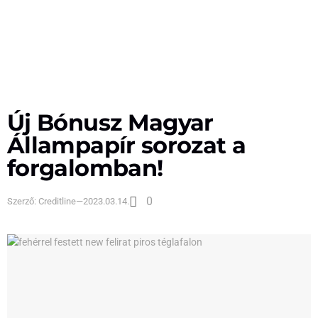
Új Bónusz Magyar
Állampapír sorozat a
forgalomban!
0
Szerző:
Creditline
—
2023.03.14.