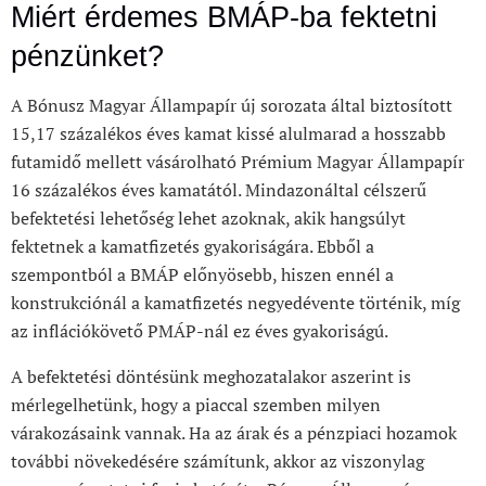
Miért érdemes BMÁP-ba fektetni
pénzünket?
A Bónusz Magyar Állampapír új sorozata által biztosított
15,17 százalékos éves kamat kissé alulmarad a hosszabb
futamidő mellett vásárolható Prémium Magyar Állampapír
16 százalékos éves kamatától. Mindazonáltal célszerű
befektetési lehetőség lehet azoknak, akik hangsúlyt
fektetnek a kamatfizetés gyakoriságára. Ebből a
szempontból a BMÁP előnyösebb, hiszen ennél a
konstrukciónál a kamatfizetés negyedévente történik, míg
az inflációkövető PMÁP-nál ez éves gyakoriságú.
A befektetési döntésünk meghozatalakor aszerint is
mérlegelhetünk, hogy a piaccal szemben milyen
várakozásaink vannak. Ha az árak és a pénzpiaci hozamok
további növekedésére számítunk, akkor az viszonylag